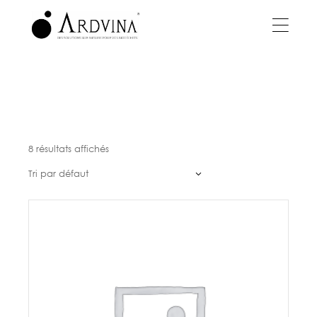
Skip
to
the
content
8 résultats affichés
Tri par défaut