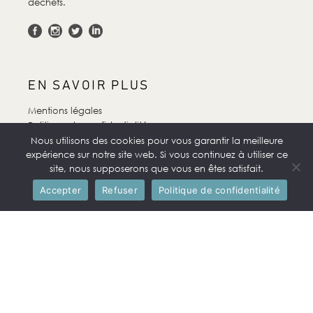
déchets.
EN SAVOIR PLUS
Mentions légales
Politique de confidentialité
FAQ
Nous utilisons des cookies pour vous garantir la meilleure
Accueil
expérience sur notre site web. Si vous continuez à utiliser ce
site, nous supposerons que vous en êtes satisfait.
Contact
Accepter
Refuser
Politique de confidentialité
NOUS CONTACTER
2 Lieu-dit Les Toucanes, 72500 Beaumont-Pied-de-Bœuf
06 65 77 60 17